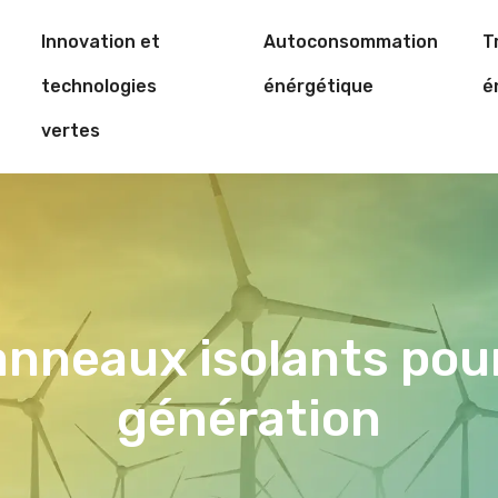
Innovation et
Autoconsommation
T
technologies
énérgétique
é
vertes
nneaux isolants pou
génération