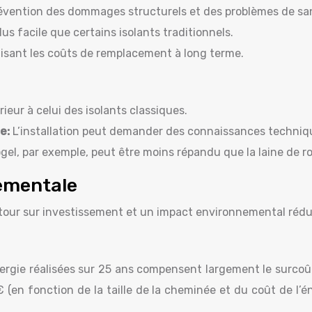
évention des dommages structurels et des problèmes de sa
lus facile que certains isolants traditionnels.
isant les coûts de remplacement à long terme.
rieur à celui des isolants classiques.
se:
L’installation peut demander des connaissances techniqu
ogel, par exemple, peut être moins répandu que la laine de r
ementale
tour sur investissement et un impact environnemental rédu
d’énergie réalisées sur 25 ans compensent largement le sur
n fonction de la taille de la cheminée et du coût de l’én