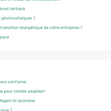
ret tertiaire
x photovoltaïques ?
 transition énergétique de votre entreprise ?
gique
vrons conforme
ppe pour comble adaptée?
elligent et économe
tique ?