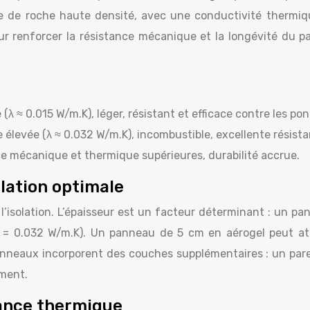
ne de roche haute densité, avec une conductivité thermiq
our renforcer la résistance mécanique et la longévité du 
 ≈ 0.015 W/m.K), léger, résistant et efficace contre les po
élevée (λ ≈ 0.032 W/m.K), incombustible, excellente résista
e mécanique et thermique supérieures, durabilité accrue.
lation optimale
’isolation. L’épaisseur est un facteur déterminant : un pa
 = 0.032 W/m.K). Un panneau de 5 cm en aérogel peut att
anneaux incorporent des couches supplémentaires : un pare-
ement.
mance thermique